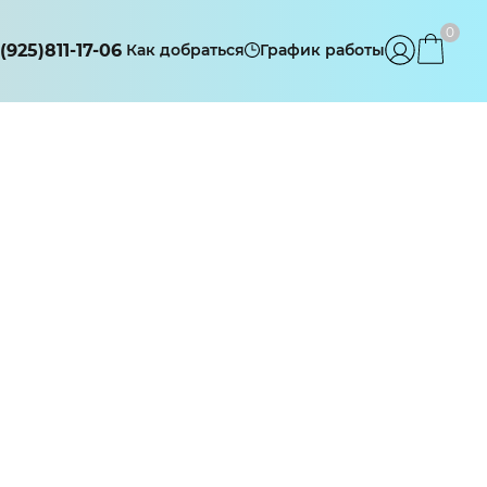
0
(925)811-17-06
Как добраться
График работы