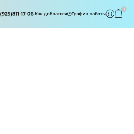
0
(925)811-17-06
Как добраться
График работы