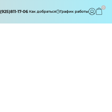
0
(925)811-17-06
Как добраться
График работы