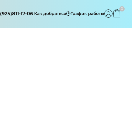
0
(925)811-17-06
Как добраться
График работы