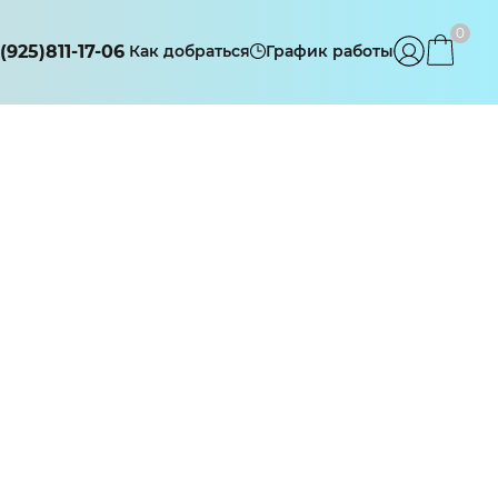
0
(925)811-17-06
Как добраться
График работы