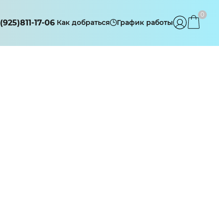
0
(925)811-17-06
Как добраться
График работы