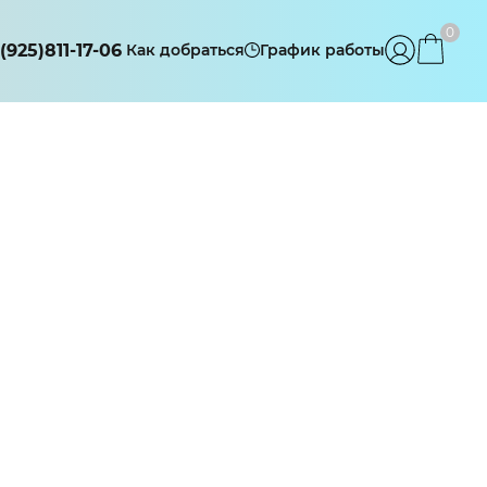
0
(925)811-17-06
Как добраться
График работы