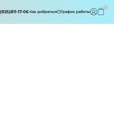
0
(925)811-17-06
Как добраться
График работы