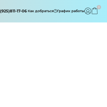
0
(925)811-17-06
Как добраться
График работы