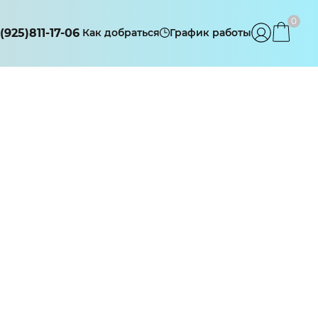
0
(925)811-17-06
Как добраться
График работы