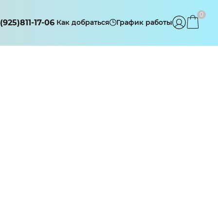
0
(925)811-17-06
Как добраться
График работы