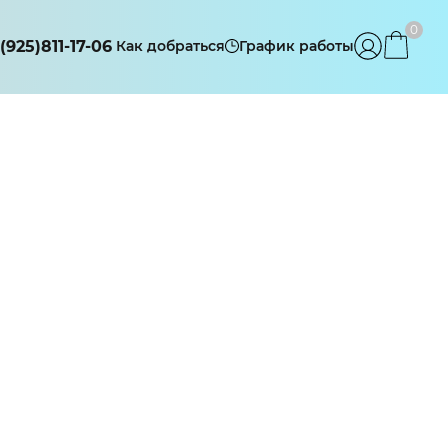
0
(925)811-17-06
Как добраться
График работы