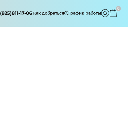
0
(925)811-17-06
Как добраться
График работы