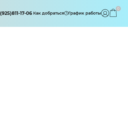
0
(925)811-17-06
Как добраться
График работы